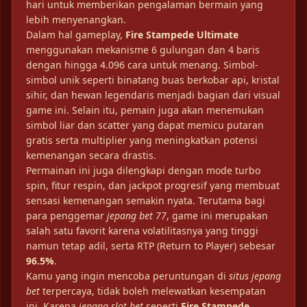
hari untuk memberikan pengalaman bermain yang
lebih menyenangkan.
Dalam hal gameplay,
Fire Stampede Ultimate
menggunakan mekanisme 6 gulungan dan 4 baris
dengan hingga 4.096 cara untuk menang. Simbol-
simbol unik seperti binatang buas berkobar api, kristal
sihir, dan hewan legendaris menjadi bagian dari visual
game ini. Selain itu, pemain juga akan menemukan
simbol liar dan scatter yang dapat memicu putaran
gratis serta multiplier yang meningkatkan potensi
kemenangan secara drastis.
Permainan ini juga dilengkapi dengan mode turbo
spin, fitur respin, dan jackpot progresif yang membuat
sensasi kemenangan semakin nyata. Terutama bagi
para penggemar
jepang bet 77
, game ini merupakan
salah satu favorit karena volatilitasnya yang tinggi
namun tetap adil, serta RTP (Return to Player) sebesar
96.5%
.
Kamu yang ingin mencoba peruntungan di
situs jepang
bet
terpercaya, tidak boleh melewatkan kesempatan
ini. Karena
jepang slot bet
seperti
Fire Stampede