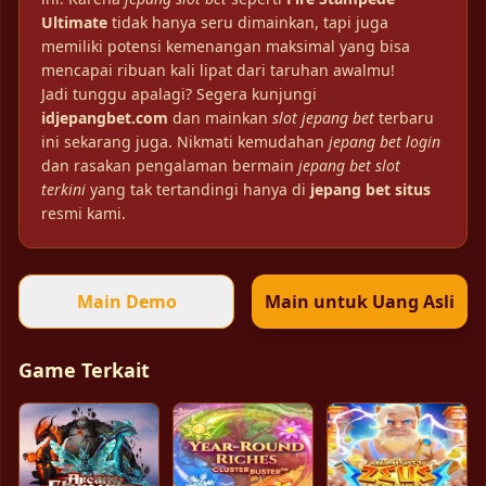
Ultimate
tidak hanya seru dimainkan, tapi juga
memiliki potensi kemenangan maksimal yang bisa
mencapai ribuan kali lipat dari taruhan awalmu!
Jadi tunggu apalagi? Segera kunjungi
idjepangbet.com
dan mainkan
slot jepang bet
terbaru
ini sekarang juga. Nikmati kemudahan
jepang bet login
dan rasakan pengalaman bermain
jepang bet slot
terkini
yang tak tertandingi hanya di
jepang bet situs
resmi kami.
Main Demo
Main untuk Uang Asli
Game Terkait