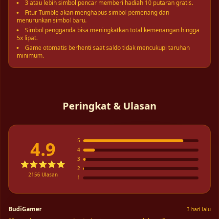
3 atau lebih simbol pencar memberi hadiah 10 putaran gratis.
Fitur Tumble akan menghapus simbol pemenang dan
menurunkan simbol baru.
Simbol pengganda bisa meningkatkan total kemenangan hingga
5x lipat.
Game otomatis berhenti saat saldo tidak mencukupi taruhan
minimum.
Peringkat & Ulasan
5
4.9
4
3
⭐⭐⭐⭐⭐
2
2156 Ulasan
1
BudiGamer
3 hari lalu