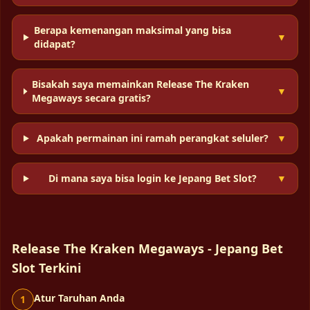
Berapa kemenangan maksimal yang bisa
▼
didapat?
Bisakah saya memainkan Release The Kraken
▼
Megaways secara gratis?
Apakah permainan ini ramah perangkat seluler?
▼
Di mana saya bisa login ke Jepang Bet Slot?
▼
Release The Kraken Megaways - Jepang Bet
Slot Terkini
Atur Taruhan Anda
1