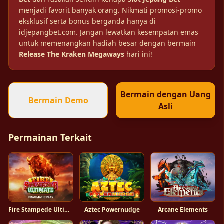
menjadi favorit banyak orang. Nikmati promosi-promo
eksklusif serta bonus berganda hanya di
idjepangbet.com
. Jangan lewatkan kesempatan emas
untuk memenangkan hadiah besar dengan bermain
Release The Kraken Megaways
hari ini!
Bermain dengan Uang
Bermain Demo
Asli
Permainan Terkait
Arcane Elements
Fire Stampede Ultimate
Aztec Powernudge