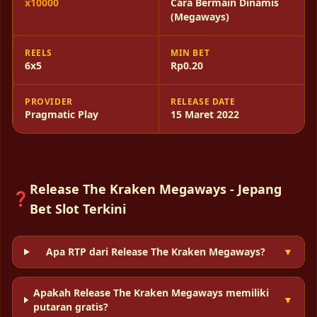
x10000
Cara Bermain Dinamis
(Megaways)
REELS
MIN BET
6x5
Rp0.20
PROVIDER
RELEASE DATE
Pragmatic Play
15 Maret 2022
Release The Kraken Megaways - Jepang
❓
Bet Slot Terkini
Apa RTP dari Release The Kraken Megaways?
▼
Apakah Release The Kraken Megaways memiliki
▼
putaran gratis?