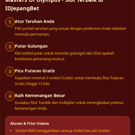
IDJepangBet
Atur Taruhan Anda
1
Pilih jumlah taruhan yang sesuai dengan preferensi Anda sebelum
memulai permainan.
Putar Gulungan
2
Klik tombol putar untuk memulai gulungan dan lihat apakah
kombinasi pemenang muncul.
Picu Putaran Gratis
3
Dapatkan minimal 3 simbol Scatter untuk membuka fitur Putaran
Gratis hingga 15 kali.
Raih Kemenangan Besar
4
Gunakan fitur Tumble dan multiplier untuk meningkatkan potensi
kemenangan Anda.
Aturan & Fitur Utama
Simbol Wild menggantikan semua simbol kecuali Scatter.