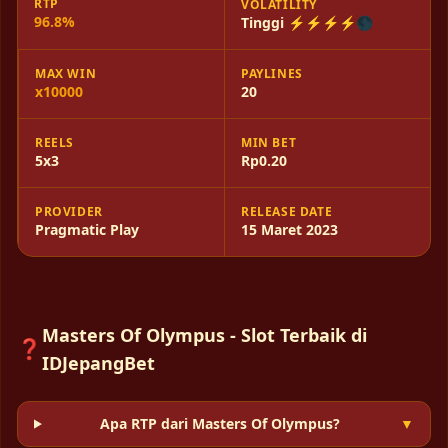
RTP
VOLATILITY
96.8%
Tinggi ⚡⚡⚡⚡🌑
MAX WIN
PAYLINES
x10000
20
REELS
MIN BET
5x3
Rp0.20
PROVIDER
RELEASE DATE
Pragmatic Play
15 Maret 2023
Masters Of Olympus - Slot Terbaik di
❓
IDJepangBet
Apa RTP dari Masters Of Olympus?
▼