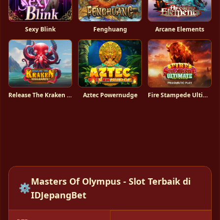
Fenghuang
Arcane Elements
Sexy Blink
Release The Kraken Megaways
Aztec Powernudge
Fire Stampede Ultimate
Masters Of Olympus - Slot Terbaik di
⚙️
IDJepangBet