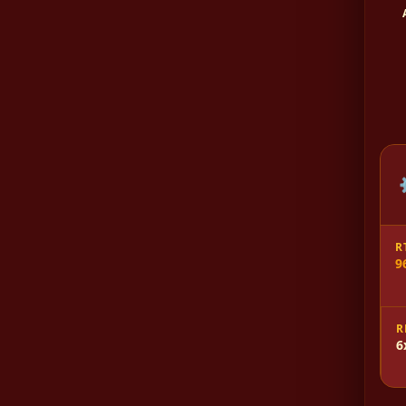
R
9
R
6