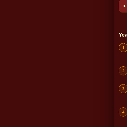
Yea
1
2
3
4