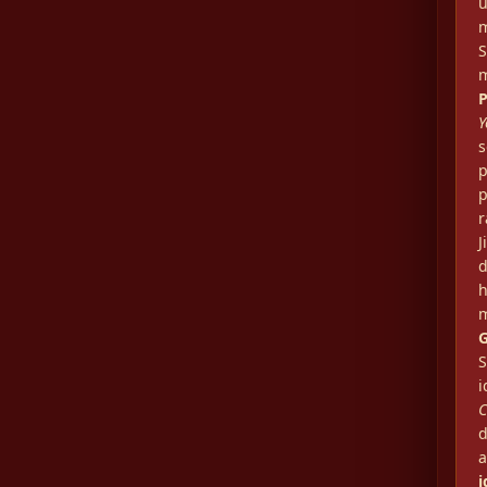
u
S
m
Y
p
p
r
J
d
h
m
G
S
i
C
d
a
i