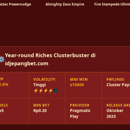
Aztec Powernudge
Almighty Zeus Empire
Fire Stampede Ulti
Year-round Riches Clusterbuster di
⚙️
idjepangbet.com
TP
VOLATILITY
MAX WIN
PAYLINES
6.8%
Tinggi
x10000
Cluster Pay
⚡⚡⚡⚡🌑
EELS
MIN BET
PROVIDER
RELEASE DA
x5
Rp0.20
Pragmatic
Oktober
Play
2023