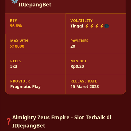
⚙️
IDJepangBet
RTP
VOLATILITY
96.8%
Tinggi ⚡⚡⚡⚡🌑
MAX WIN
PAYLINES
x10000
20
REELS
MIN BET
5x3
Rp0.20
PROVIDER
RELEASE DATE
Pragmatic Play
15 Maret 2023
Almighty Zeus Empire - Slot Terbaik di
❓
IDJepangBet