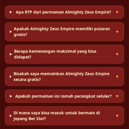
Apa RTP dari permainan Almighty Zeus Empire?
▼
Apakah Almighty Zeus Empire memiliki putaran
▼
gratis?
Berapa kemenangan maksimal yang bisa
▼
didapat?
Bisakah saya memainkan Almighty Zeus Empire
▼
secara gratis?
Apakah permainan ini ramah perangkat seluler?
▼
Di mana saya bisa masuk untuk bermain di
▼
Jepang Bet Slot?