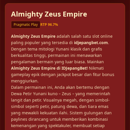
▶
Almighty Zeus Empire
Pragmatic Play
RTP 96.7%
Almighty Zeus Empire
adalah salah satu slot online
paling populer yang tersedia di
idjepangbet.com
.
Dengan tema mitologi Yunani klasik dan grafis
berkualitas tinggi, permainan ini menawarkan
pengalaman bermain yang luar biasa. Mainkan
Almighty Zeus Empire di IDJepangBet!
Nikmati
gameplay epik dengan jackpot besar dan fitur bonus
menggiurkan.
Dalam permainan ini, Anda akan bertemu dengan
Dewa Petir Yunani kuno – Zeus – yang memerintah
langit dan petir. Visualnya megah, dengan simbol-
simbol seperti petir, patung dewa, dan tiara emas
yang mewakili kekuatan ilahi. Sistem gulungan dan
paylines dirancang untuk memberikan kombinasi
kemenangan yang spektakuler, membuat setiap