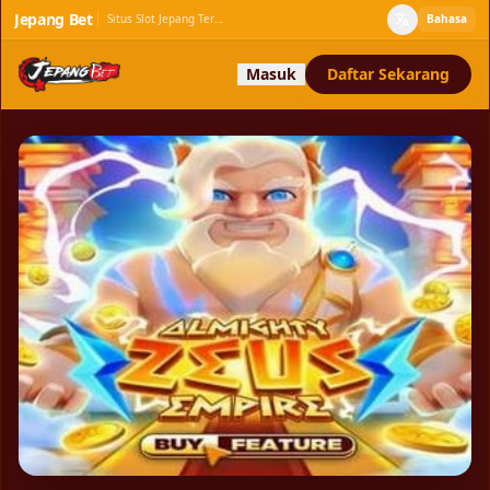
Jepang Bet
Situs Slot Jepang Terbaik
Bahasa
Masuk
Daftar Sekarang