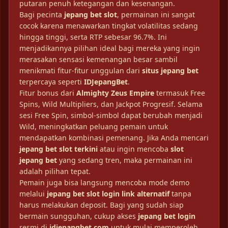
putaran penuh ketegangan dan kesenangan.
Bagi pecinta
jepang bet slot
, permainan ini sangat
cocok karena menawarkan tingkat volatilitas sedang
hingga tinggi, serta RTP sebesar 96.7%. Ini
menjadikannya pilihan ideal bagi mereka yang ingin
merasakan sensasi kemenangan besar sambil
menikmati fitur-fitur unggulan dari
situs jepang bet
terpercaya seperti
IDJepangBet
.
Fitur bonus dari
Almighty Zeus Empire
termasuk Free
Spins, Wild Multipliers, dan Jackpot Progresif. Selama
sesi Free Spin, simbol-simbol dapat berubah menjadi
Wild, meningkatkan peluang pemain untuk
mendapatkan kombinasi pemenang. Jika Anda mencari
jepang bet slot terkini
atau ingin mencoba
slot
jepang bet
yang sedang tren, maka permainan ini
adalah pilihan tepat.
Pemain juga bisa langsung mencoba mode demo
melalui
jepang bet slot login link alternatif
tanpa
harus melakukan deposit. Bagi yang sudah siap
bermain sungguhan, cukup akses
jepang bet login
resmi di
idjepangbet.com
untuk mulai memperoleh