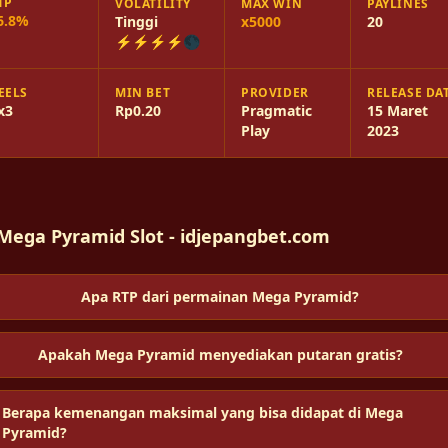
TP
VOLATILITY
MAX WIN
PAYLINES
6.8%
Tinggi
x5000
20
⚡⚡⚡⚡🌑
EELS
MIN BET
PROVIDER
RELEASE DA
x3
Rp0.20
Pragmatic
15 Maret
Play
2023
Mega Pyramid Slot - idjepangbet.com
Apa RTP dari permainan Mega Pyramid?
Apakah Mega Pyramid menyediakan putaran gratis?
Berapa kemenangan maksimal yang bisa didapat di Mega
Pyramid?