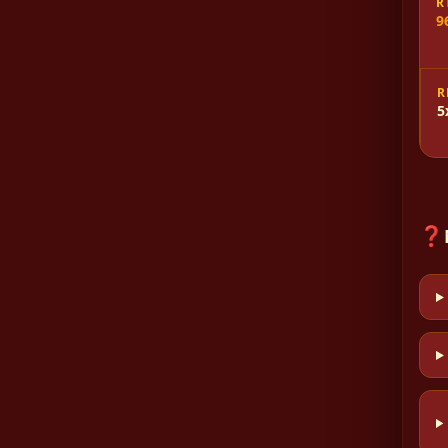
R
9
R
5
❓