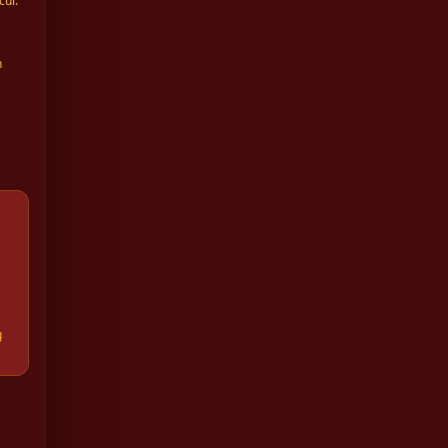
cul.
h
g