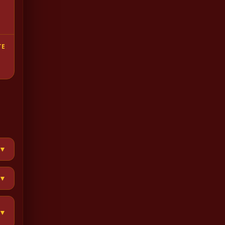
TE
▼
▼
▼