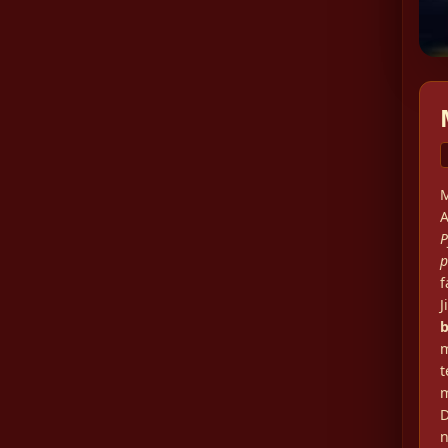
M
A
P
p
f
J
b
m
m
n