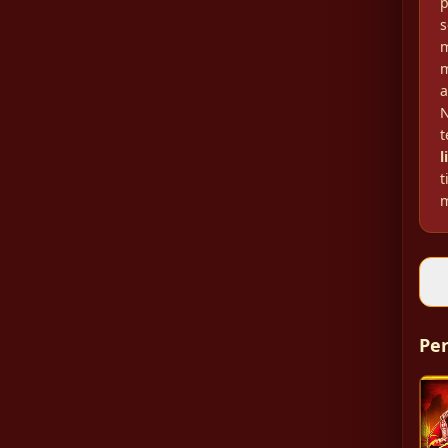
p
s
m
m
a
N
t
l
t
m
Pe