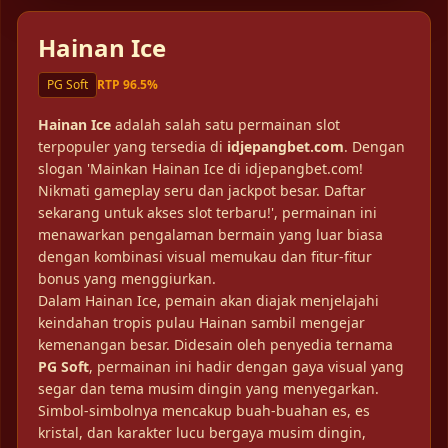
▶
Hainan Ice
PG Soft
RTP 96.5%
Hainan Ice
adalah salah satu permainan slot
terpopuler yang tersedia di
idjepangbet.com
. Dengan
slogan 'Mainkan Hainan Ice di idjepangbet.com!
Nikmati gameplay seru dan jackpot besar. Daftar
sekarang untuk akses slot terbaru!', permainan ini
menawarkan pengalaman bermain yang luar biasa
dengan kombinasi visual memukau dan fitur-fitur
bonus yang menggiurkan.
Dalam Hainan Ice, pemain akan diajak menjelajahi
keindahan tropis pulau Hainan sambil mengejar
kemenangan besar. Didesain oleh penyedia ternama
PG Soft
, permainan ini hadir dengan gaya visual yang
segar dan tema musim dingin yang menyegarkan.
Simbol-simbolnya mencakup buah-buahan es, es
kristal, dan karakter lucu bergaya musim dingin,