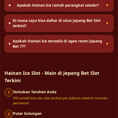
Apakah Hainan Ice ramah perangkat seluler?
▼
Di mana saya bisa daftar di situs Jepang Bet Slot
▼
terkini?
Apakah Hainan Ice tersedia di agen resmi Jepang
▼
Bet 77?
Hainan Ice Slot - Main di Jepang Bet Slot
Terkini
Tentukan Taruhan Anda
1
Pilih jumlah koin dan nilai taruhan per putaran sebelum memulai
permainan.
Putar Gulungan
2