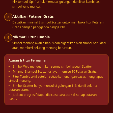
Klik tombol 'Spin' untuk memutar gulungan dan lihat kombinasi
simbol yang muncul.
Aktifkan Putaran Gratis
3
Dapatkan minimal 3 simbol Scatter untuk membuka fitur Putaran
Gratis dengan pengganda hingga x10.
Nikmati Fitur Tumble
4
Simbol menang akan dihapus dan digantikan oleh simbol baru dari
atas, memberi peluang menang beruntun.
Aturan & Fitur Permainan
Simbol Wild menggantikan semua simbol kecuali Scatter.
Minimal 3 simbol Scatter di layar memicu 10 Putaran Gratis.
Fitur Tumble aktif setelah setiap kemenangan dasar, menghapus
simbol menang.
Simbol Scatter hanya muncul di gulungan 1, 3, dan 5 selama
putaran utama.
Jackpot progresif dapat dipicu secara acak di setiap putaran
dasar.