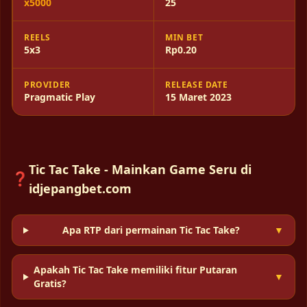
x5000
25
REELS
MIN BET
5x3
Rp0.20
PROVIDER
RELEASE DATE
Pragmatic Play
15 Maret 2023
Tic Tac Take - Mainkan Game Seru di
❓
idjepangbet.com
Apa RTP dari permainan Tic Tac Take?
▼
Apakah Tic Tac Take memiliki fitur Putaran
▼
Gratis?