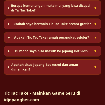
Berapa kemenangan maksimal yang bisa dicapai
▼
di Tic Tac Take?
Bisakah saya bermain Tic Tac Take secara gratis?
▼
Apakah Tic Tac Take ramah perangkat seluler?
▼
Di mana saya bisa masuk ke Jepang Bet Slot?
▼
Apakah situs Jepang Bet resmi dan aman
▼
dimainkan?
Tic Tac Take - Mainkan Game Seru di
idjepangbet.com