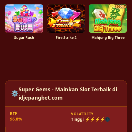
Sugar Rush
Fire Strike 2
Mahjong Big Three
Super Gems - Mainkan Slot Terbaik di
⚙️
idjepangbet.com
RTP
VOLATILITY
96.8%
Tinggi ⚡⚡⚡⚡🌑