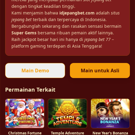
dengan tingkat keadilan tinggi.
Kami menjamin bahwa
idjepangbet.com
adalah
situs
jepang bet
terbaik dan terpercaya di Indonesia.
Bergabunglah sekarang dan rasakan sensasi bermain
Super Gems
bersama ribuan pemain aktif lainnya.
Raih jackpot besar hari ini hanya di
jepang bet 77
–
platform gaming terdepan di Asia Tenggara!
Main Demo
Main untuk Asli
Permainan Terkait
Christmas Fortune
Temple Adventure
New Year's Bonanza