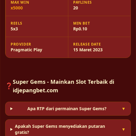
MAX WIN
PAYLINES
x5000
20
REELS
MIN BET
5x3
Rp0.10
PROVIDER
RELEASE DATE
Pragmatic Play
15 Maret 2023
Super Gems - Mainkan Slot Terbaik di
❓
idjepangbet.com
Apa RTP dari permainan Super Gems?
▼
Apakah Super Gems menyediakan putaran
▼
gratis?