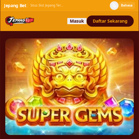
Jepang Bet
Situs Slot Jepang Terbaik
Bahasa
Masuk
Daftar Sekarang