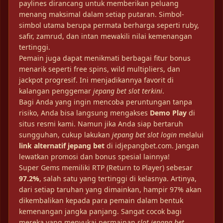
paylines dirancang untuk memberikan peluang
menang maksimal dalam setiap putaran. Simbol-
simbol utama berupa permata berharga seperti ruby,
safir, zamrud, dan intan mewakili nilai kemenangan
tertinggi.
Pemain juga dapat menikmati berbagai fitur bonus
menarik seperti free spins, wild multipliers, dan
jackpot progresif. Ini menjadikannya favorit di
kalangan penggemar
jepang bet slot terkini
.
Bagi Anda yang ingin mencoba peruntungan tanpa
risiko, Anda bisa langsung mengakses
Demo Play
di
situs resmi kami. Namun jika Anda siap bertaruh
sungguhan, cukup lakukan
jepang bet slot login
melalui
link alternatif jepang bet
di idjepangbet.com. Jangan
lewatkan promosi dan bonus spesial lainnya!
Super Gems memiliki RTP (Return to Player) sebesar
97.2%
, salah satu yang tertinggi di kelasnya. Artinya,
dari setiap taruhan yang dimainkan, hampir 97% akan
dikembalikan kepada para pemain dalam bentuk
kemenangan jangka panjang. Sangat cocok bagi
mereka yang menyukai permainan
slot jepang bet