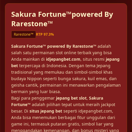
▶
Sakura Fortune™powered By
Rarestone™
Rarestone™
RTP 97.3%
Sakura Fortune™ powered By Rarestone™
adalah
salah satu permainan slot online terbaik yang bisa
Anda mainkan di
idjepangbet.com
, situs resmi
jepang
bet
terpercaya di Indonesia. Dengan tema Jepang
tradisional yang memukau dan simbol-simbol khas
budaya Nippon seperti bunga sakura, kuil emas, dan
geisha cantik, permainan ini menawarkan pengalaman
bermain yang luar biasa.
Bagi para penggemar
jepang bet slot
,
Sakura
Fortune™
adalah pilihan tepat untuk meraih jackpot
besar. Di
situs jepang bet
seperti idjepangbet.com,
Anda bisa menemukan berbagai fitur unggulan dari
game ini, termasuk putaran gratis, simbol liar yang
menggandakan kemenangan, dan bonus misteri yang