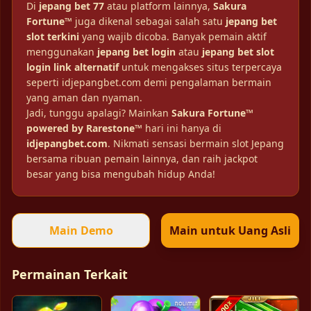
Di
jepang bet 77
atau platform lainnya,
Sakura
Fortune™
juga dikenal sebagai salah satu
jepang bet
slot terkini
yang wajib dicoba. Banyak pemain aktif
menggunakan
jepang bet login
atau
jepang bet slot
login link alternatif
untuk mengakses situs terpercaya
seperti idjepangbet.com demi pengalaman bermain
yang aman dan nyaman.
Jadi, tunggu apalagi? Mainkan
Sakura Fortune™
powered by Rarestone™
hari ini hanya di
idjepangbet.com
. Nikmati sensasi bermain slot Jepang
bersama ribuan pemain lainnya, dan raih jackpot
besar yang bisa mengubah hidup Anda!
Main Demo
Main untuk Uang Asli
Permainan Terkait