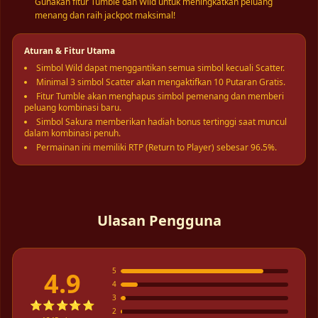
Gunakan fitur Tumble dan Wild untuk meningkatkan peluang
menang dan raih jackpot maksimal!
Aturan & Fitur Utama
Simbol Wild dapat menggantikan semua simbol kecuali Scatter.
Minimal 3 simbol Scatter akan mengaktifkan 10 Putaran Gratis.
Fitur Tumble akan menghapus simbol pemenang dan memberi
peluang kombinasi baru.
Simbol Sakura memberikan hadiah bonus tertinggi saat muncul
dalam kombinasi penuh.
Permainan ini memiliki RTP (Return to Player) sebesar 96.5%.
Ulasan Pengguna
5
4.9
4
3
⭐⭐⭐⭐⭐
2