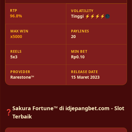
RTP
VOLATILITY
96.8%
Tinggi ⚡⚡⚡⚡🌑
MAX WIN
PAYLINES
x5000
20
REELS
MIN BET
5x3
Rp0.10
PROVIDER
RELEASE DATE
Rarestone™
15 Maret 2023
Sakura Fortune™ di idjepangbet.com - Slot
❓
Terbaik