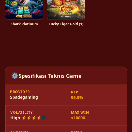
Shark Platinum
Lucky Tiger Gold (1)
⚙️
Spesifikasi Teknis Game
PROVIDER
RTP
Spadegaming
96.5%
VOLATILITY
MAX WIN
High ⚡⚡⚡⚡🌑
x10000