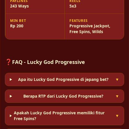
PAYLINES
REELS
243 Ways
5x3
MIN BET
FEATURES
Rp 200
Progressive Jackpot,
Free Spins, Wilds
❓
FAQ - Lucky God Progressive
Apa itu Lucky God Progressive di jepang bet?
▼
Berapa RTP dari Lucky God Progressive?
▼
Apakah Lucky God Progressive memiliki fitur
▼
Free Spins?